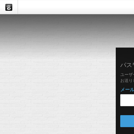
パス
ユーザ
お送り
メー